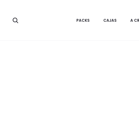
Inicio
ParaClientes
Polo 100% Algodón pima para Niños-Azulin
Search
PACKS
CAJAS
A C
33%