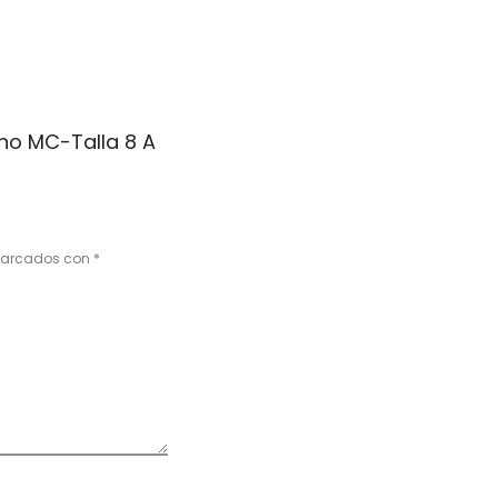
ino MC-Talla 8 A
 marcados con
*