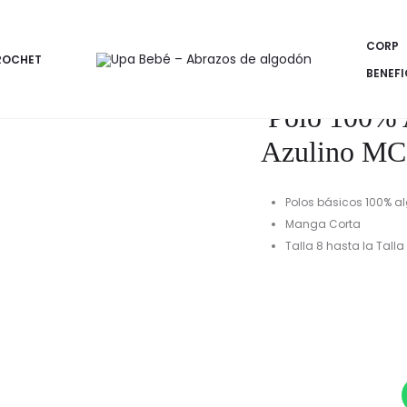
o MC-Talla 8 a la 16 (click aquí)
CORP
ROCHET
BENEFI
Polo 100% 
Azulino MC-T
Polos básicos 100% 
Manga Corta
Talla 8 hasta la Talla
E
preci
actua