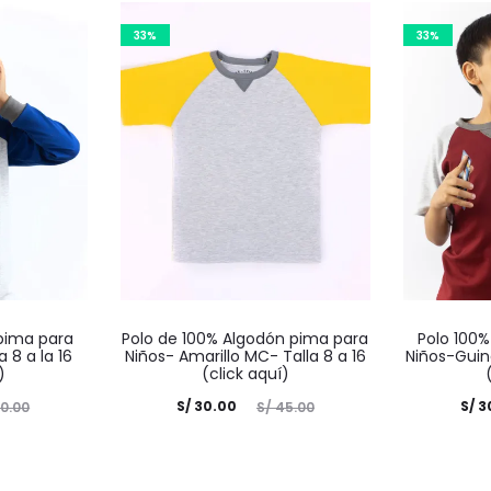
33%
33%
pima para
Polo de 100% Algodón pima para
Polo 100
a 8 a la 16
Niños- Amarillo MC- Talla 8 a 16
Niños-Guind
)
(click aquí)
El
El
El
S/
30.00
S/
3
0.00
S/
45.00
precio
precio
precio
p
actual
original
actual
ori