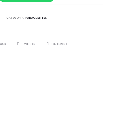
:
era:
CATEGORÍA:
PARACLIENTES
.
S/ 45.00.
BOOK
TWITTER
PINTEREST