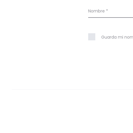
n
e
Nombre
*
s
Guarda mi nomb