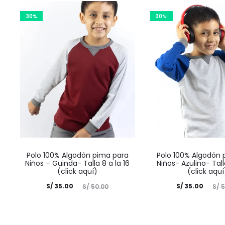
30%
30%
Polo 100% Algodón pima para
Polo 100% Algodón 
Niños – Guinda- Talla 8 a la 16
Niños- Azulino- Tall
(click aquí)
(click aquí
El
El
El
El
S/
35.00
S/
35.00
S/
50.00
S/
5
precio
precio
precio
precio
actual
original
actual
original