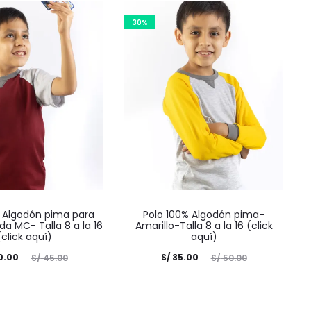
30%
% Algodón pima para
Polo 100% Algodón pima-
a MC- Talla 8 a la 16
Amarillo-Talla 8 a la 16 (click
(click aquí)
aquí)
El
El
El
0.00
S/
35.00
S/
45.00
S/
50.00
recio
precio
precio
ginal
actual
original