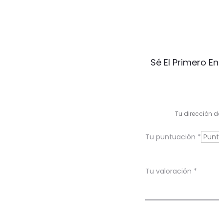
V
Sé El Primero E
a
l
o
Tu dirección d
r
Tu puntuación
*
a
c
Tu valoración
*
i
o