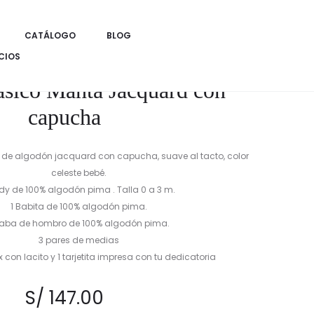
Produc
BOX
BOX
CATÁLOGO
BLOG
SET
MANTA
naviga
CIOS
BÁSICO
JACQUARD
MANTA
+
ásico Manta Jacquard con
JACQUARD
OSITO
–
capucha
(CLICK
AQUI)
a de algodón jacquard con capucha, suave al tacto, color
celeste bebé.
dy de 100% algodón pima . Talla 0 a 3 m.
1 Babita de 100% algodón pima.
Baba de hombro de 100% algodón pima.
3 pares de medias
con lacito y 1 tarjetita impresa con tu dedicatoria
S/
147.00