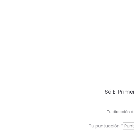
V
Sé El Prim
a
l
Tu dirección d
o
Tu puntuación
*