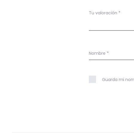
r
a
Tu valoración
*
c
i
o
n
Nombre
*
e
s
Guarda mi nomb