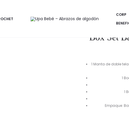
apucha
CORP
ROCHET
BENEFI
Box Set B
1 Manta de doble tel
1 Bo
1 
Empaque: Box 