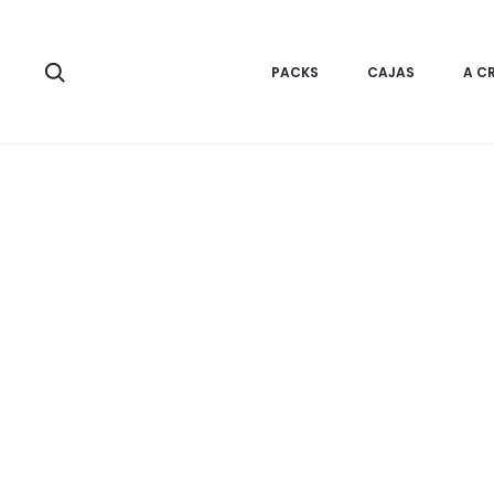
Inicio
Caja de Regalo
Box Set Básico Manta Jacquard con c
Search
PACKS
CAJAS
A C