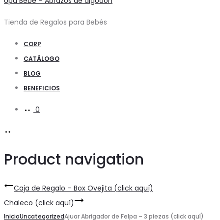
Upa Bebé – Abrazos de algodón
Tienda de Regalos para Bebés
CORP
CATÁLOGO
BLOG
BENEFICIOS
0
Product navigation
Caja de Regalo – Box Ovejita (click aquí)
Chaleco (click aquí)
Inicio
Uncategorized
Ajuar Abrigador de Felpa – 3 piezas (click aquí)