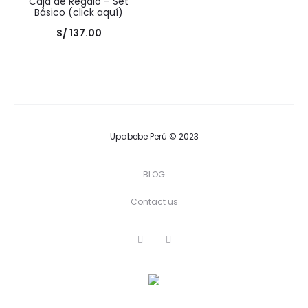
Caja de Regalo – Set
Básico (click aquí)
S/
137.00
Upabebe Perú © 2023
BLOG
Contact us
F
I
a
n
c
s
e
t
b
a
o
g
o
r
k
a