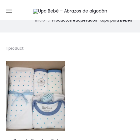
Ropa para Bebes
Inicio
Productos etiquetados “Ropa para Bebes”
1 product