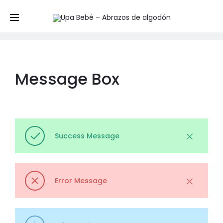
Message Box
Home
Elements
Message Box
Message Box
Success Message
Error Message